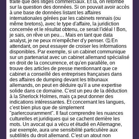
traité que des litiges commerciaux. Et là, on retombe
sur la question des données. Si on pouvait avoir accès
à une base de données listant les affaires
internationales gérées par les cabinets rennais (ou
même bretons), avec le type d'affaire, la juridiction
concernée et le résultat obtenu, ce serait l'idéal ! Bon,
je sais, on rêve un peu… Mais en tant que data
analyst, je ne peux m'empêcher d'y penser. 🤔 En
attendant, on peut essayer de croiser les informations
disponibles. Par exemple, si un cabinet communique
sur un partenariat avec un cabinet allemand spécialisé
en droit de la concurrence, et qu'en parallèle, on
trouve des articles de presse mentionnant que ce
cabinet a conseillé des entreprises françaises dans
des affaires de dumping devant les tribunaux
allemands, on peut en déduire qu'il a une expertise
solide dans ce domaine. C'est un peu de la déduction
à la Sherlock Holmes, mais ça peut donner des
indications intéressantes. Et concernant les langues,
c'est bien plus que de simplement
"parlercouramment". Il faut comprendre les nuances
culturelles et juridiques qui se cachent derrière les
mots. Un avocat qui a vécu et étudié en Allemagne,
par exemple, aura une sensibilité particulière aux
subtilités du droit allemand. C'est un atout non