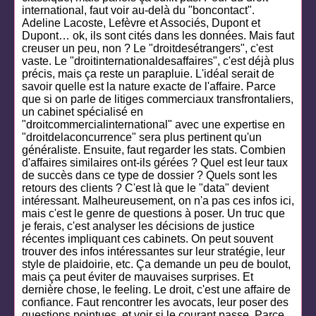
international, faut voir au-delà du "boncontact".
Adeline Lacoste, Lefèvre et Associés, Dupont et
Dupont… ok, ils sont cités dans les données. Mais faut
creuser un peu, non ? Le "droitdesétrangers", c'est
vaste. Le "droitinternationaldesaffaires", c'est déjà plus
précis, mais ça reste un parapluie. L'idéal serait de
savoir quelle est la nature exacte de l'affaire. Parce
que si on parle de litiges commerciaux transfrontaliers,
un cabinet spécialisé en
"droitcommercialinternational" avec une expertise en
"droitdelaconcurrence" sera plus pertinent qu'un
généraliste. Ensuite, faut regarder les stats. Combien
d'affaires similaires ont-ils gérées ? Quel est leur taux
de succès dans ce type de dossier ? Quels sont les
retours des clients ? C'est là que le "data" devient
intéressant. Malheureusement, on n'a pas ces infos ici,
mais c'est le genre de questions à poser. Un truc que
je ferais, c'est analyser les décisions de justice
récentes impliquant ces cabinets. On peut souvent
trouver des infos intéressantes sur leur stratégie, leur
style de plaidoirie, etc. Ça demande un peu de boulot,
mais ça peut éviter de mauvaises surprises. Et
dernière chose, le feeling. Le droit, c'est une affaire de
confiance. Faut rencontrer les avocats, leur poser des
questions pointues, et voir si le courant passe. Parce