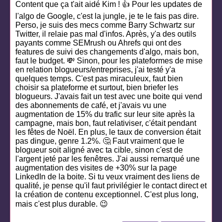
Content que ça t'ait aidé Kim ! 👍 Pour les updates de
l'algo de Google, c'est la jungle, je te le fais pas dire.
Perso, je suis des mecs comme Barry Schwartz sur
Twitter, il relaie pas mal d'infos. Après, y'a des outils
payants comme SEMrush ou Ahrefs qui ont des
features de suivi des changements d'algo, mais bon,
faut le budget. 💸 Sinon, pour les plateformes de mise
en relation blogueurs/entreprises, j'ai testé y'a
quelques temps. C'est pas miraculeux, faut bien
choisir sa plateforme et surtout, bien briefer les
blogueurs. J'avais fait un test avec une boite qui vend
des abonnements de café, et j'avais vu une
augmentation de 15% du trafic sur leur site après la
campagne, mais bon, faut relativiser, c'était pendant
les fêtes de Noël. En plus, le taux de conversion était
pas dingue, genre 1.2%. 🤔 Faut vraiment que le
blogueur soit aligné avec ta cible, sinon c'est de
l'argent jeté par les fenêtres. J'ai aussi remarqué une
augmentation des visites de +30% sur la page
LinkedIn de la boite. Si tu veux vraiment des liens de
qualité, je pense qu'il faut privilégier le contact direct et
la création de contenu exceptionnel. C'est plus long,
mais c'est plus durable. 😉