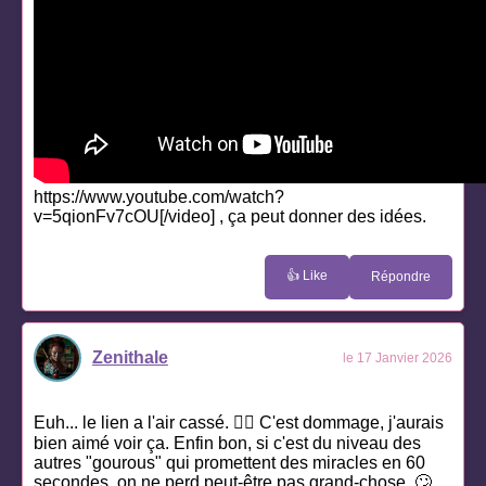
https://www.youtube.com/watch?
v=5qionFv7cOU[/video] , ça peut donner des idées.
👍 Like
Répondre
Zenithale
le 17 Janvier 2026
Euh... le lien a l'air cassé. 🤷‍♀️ C'est dommage, j'aurais
bien aimé voir ça. Enfin bon, si c'est du niveau des
autres "gourous" qui promettent des miracles en 60
secondes, on ne perd peut-être pas grand-chose. 🙄